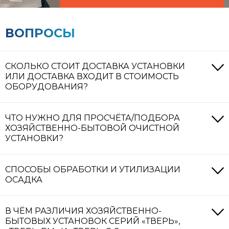
ВОПРОСЫ
СКОЛЬКО СТОИТ ДОСТАВКА УСТАНОВКИ
ИЛИ ДОСТАВКА ВХОДИТ В СТОИМОСТЬ
ОБОРУДОВАНИЯ?
Доставка не входит в стоимость оборудования.
ЧТО НУЖНО ДЛЯ ПРОСЧЁТА/ПОДБОРА
Стоимость доставки рассчитывается отдельно, исходя
ХОЗЯЙСТВЕННО-БЫТОВОЙ ОЧИСТНОЙ
из местоположения объекта, транспортных габаритов
УСТАНОВКИ?
установки и её веса.
Нужно знать: расход сточных вод, глубину заложения
СПОСОБЫ ОБРАБОТКИ И УТИЛИЗАЦИИ
подводящего трубопровода, количество
ОСАДКА
пользователей и место отвода очищенной воды.
Для удобства вы можете заполнить опросный лист,
Способов утилизации осадка существует 3 вида:
который расположен в каждой карточке товара.
В ЧЁМ РАЗЛИЧИЯ ХОЗЯЙСТВЕННО-
накопление до последующего вывоза (накопление
БЫТОВЫХ УСТАНОВОК СЕРИЙ «ТВЕРЬ»,
возможно либо в накопительном колодце, либо в